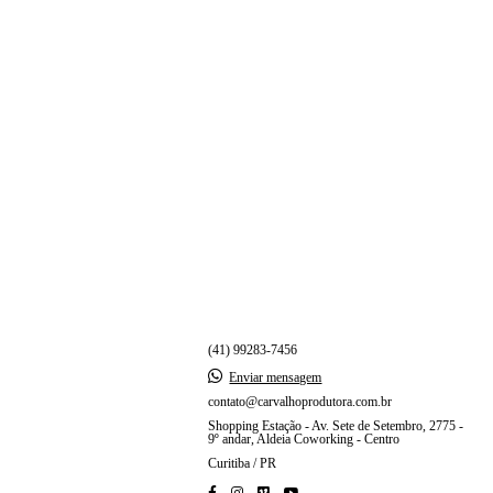
(41) 99283-7456
Enviar mensagem
contato@carvalhoprodutora.com.br
Shopping Estação - Av. Sete de Setembro, 2775 -
9º andar, Aldeia Coworking - Centro
Curitiba / PR